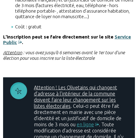
de 3 mois (factures électricité, eau, téléphone - hors
téléphone portable- , attestation d'assurance habitation,
quittance de loyer non manuscrite...)
Coût : gratuit
L'inscription peut se faire directement sur le site
Service
Public
.
Attention
: vous avez jusqu'à 6 semaines avant le 1er tour d'une
élection pour vous inscrire sur la liste électorale
Attention ! Les Olivetains qui changent
d’adresse à l’intérieur de la commune
doivent faire leur changement sur les
listes électorales
. Celui-ci peut être fait
directement en mairie avec une pièce
d’identité et un justificatif de domicile de
moins de 3 mois ou
en ligne
. Toute
modification d’adresse est considérée
comme un changement de domicile. Il n’y