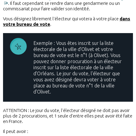
. Il faut cependant se rendre dans une gendarmerie ou un
commissariat pour faire valider son identité.
Vous désignez librement l'électeur qui votera à votre place
dans
votre bureau de vote
.
Exemple : Vous êtes inscrit sur la liste
électorale de la ville d'Olivet et votre
bureau de vote est le n°1 (à Olivet). Vous
pouvez donner procuration à un électeur
inscrit sur la liste électorale de la ville
d'Orléans. Le jour du vote, l'électeur que
vous avez désigné devra voter à votre
place au bureau de vote n°1 de la ville
d'Olivet.
ATTENTION : Le jour du vote, l'électeur désigné ne doit pas avoir
plus de 2 procurations, et 1 seule d'entre elles peut avoir été faite
en France.
Il peut avoir :