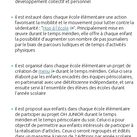
développement collectif et personnel
il est instauré dans chaque école élémentaire une action
favorisant la mobilité et le mouvement pour lutter contre la
sédentarité : “
Hop à l’école
”. Principalement mise en
œuvre durant le temps méridien, elle offre à chaque enfant
la possibilité d’augmenter son nombre de pas journaliers
par le biais de parcours ludiques et de temps d’activités
physiques
il est organisé dans chaque école élémentaire un projet de
création de
menu
durant le temps méridien. Celui-ci sera
élaboré par les enfants encadrés des équipes périscolaires,
en partenariat avec une diététicienne indépendante, et sera
ensuite servi à l’ensemble des élèves des écoles durant
l’année scolaire
il est proposé aux enfants dans chaque école élémentaire
de participer au projet OH JUNIOR durant le temps
méridien et le temps périscolaire du soir. Celui-ci a pour
objectif de permettre aux enfants intéressés de participer à
la réalisation d’articles. Ceux-ci seront regroupés et édités
dans un magazine à raison de 2 éditions par année scolaire.