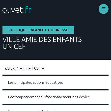
Aller
au
contenu
principal
POLITIQUE ENFANCE ET JEUNESSE
VILLE AMIE DES ENFANTS -
UNICEF
DANS CETTE PAGE
Les principales actions éducatives
L'accompagnement au fonctionnement des écoles