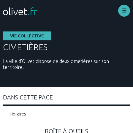
Aller
au
contenu
principal
VIE COLLECTIVE
CIMETIÈRES
La ville d'Olivet dispose de deux cimetières sur son
territoire.
DANS CETTE PAGE
Horaires
BOÎTE À OUTILS