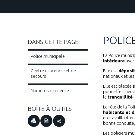
POLIC
DANS CETTE PAGE
La Police munici
Police municipale
intérieure
avec 
Centre d'incendie et de
Elle est
déposit
secours
nationaux et le
Elle est placée
s
Numéros d'urgence
pour effectuer 
la
tranquillité
,
Le rôle de la Po
BOÎTE À OUTILS
habitants et d
en travaillant en
bonne conduite, 
Les policiers mun