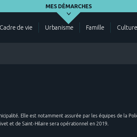
MES DÉMARCHES
Cadre de vie
Urbanisme
Famille
Cultur
ASSOCIATIONS
ÉLECTIONS - RECENSEMENT
DEMANDES D'URBANI
unicipalité. Elle est notamment assurée par les équipes de la P
et et de Saint-Hilaire sera opérationnel en 2019.
CADRE DE VIE
CONTACT
ANNUAIRE DES SERVIC