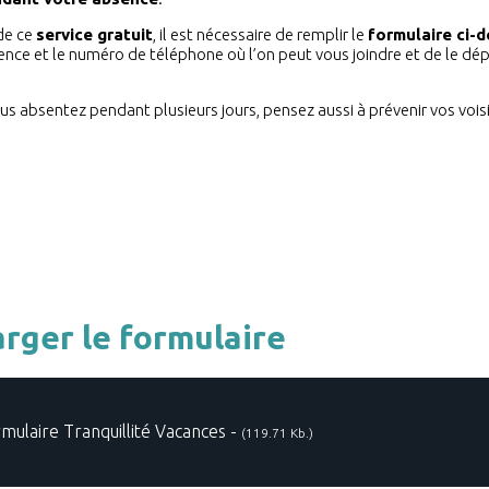
de ce
service gratuit
, il est nécessaire de remplir le
formulaire ci-
nce et le numéro de téléphone où l’on peut vous joindre et de le dép
s absentez pendant plusieurs jours, pensez aussi à prévenir vos vois
rger le formulaire
mulaire Tranquillité Vacances -
(119.71 Kb.)