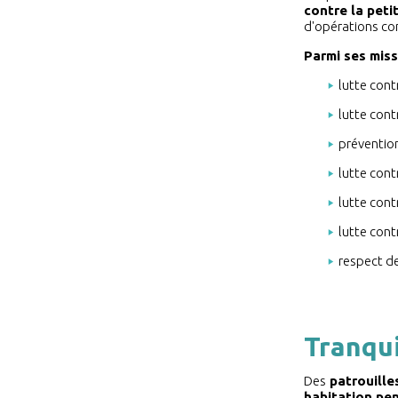
contre la pet
d'opérations co
Parmi ses missi
lutte cont
lutte cont
prévention
lutte cont
lutte cont
lutte cont
respect de
Tranqui
Des
patrouille
habitation pe