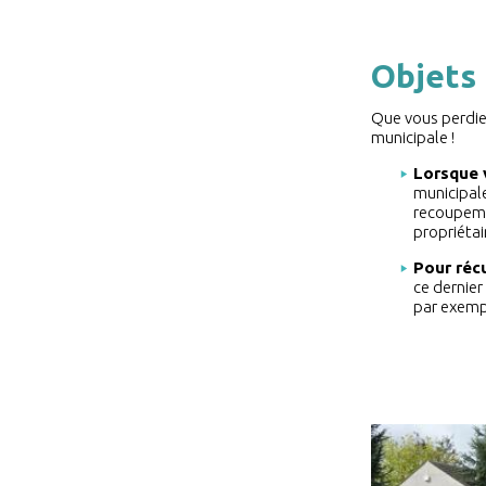
Objets
Que vous perdiez
municipale !
Lorsque 
municipale
recoupemen
propriétai
Pour réc
ce dernier
par exemp