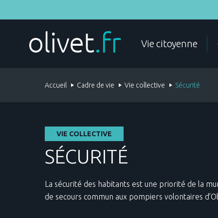
Aller
au
contenu
principal
MES DÉMARCHES
Vie citoyenne
Accueil
Cadre de vie
Vie collective
Sécurité
ÉTAT CIVIL
DOCUMENTS D'IDENTITÉ
VIE COLLECTIVE
SÉCURITÉ
La sécurité des habitants est une priorité de la m
de secours commun aux pompiers volontaires d’Oliv
POLICE
FAMILLE