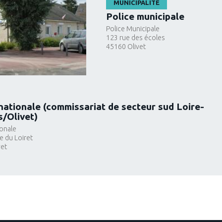
MUNICIPALITÉ
Police municipale
Police Municipale
123 rue des écoles
45160
Olivet
nationale (commissariat de secteur sud Loire-
s/Olivet)
ionale
 du Loiret
vet