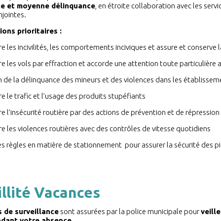
ite et moyenne délinquance
, en étroite collaboration avec les serv
njointes.
ons prioritaires :
re les incivilités, les comportements inciviques et assure et conserve l
re les vols par effraction et accorde une attention toute particulière
 de la délinquance des mineurs et des violences dans les établissem
re le trafic et l’usage des produits stupéfiants
re l’insécurité routière par des actions de prévention et de répression 
re les violences routières avec des contrôles de vitesse quotidiens
s règles en matière de stationnement pour assurer la sécurité des p
llité Vacances
s de surveillance
sont assurées par la police municipale pour
veill
ndant votre absence
.