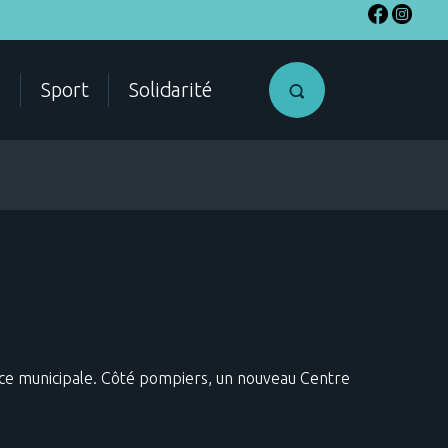
e
Sport
Solidarité
SME
Accéder a
mon compte
citoyen
olice municipale. Côté pompiers, un nouveau Centre
ES