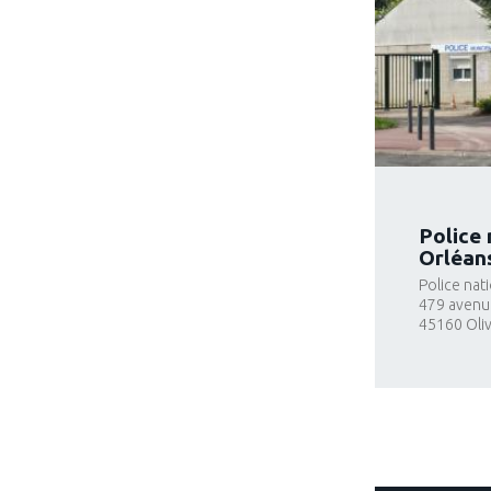
Police 
Orléan
Police nat
479 avenue
45160
Oli