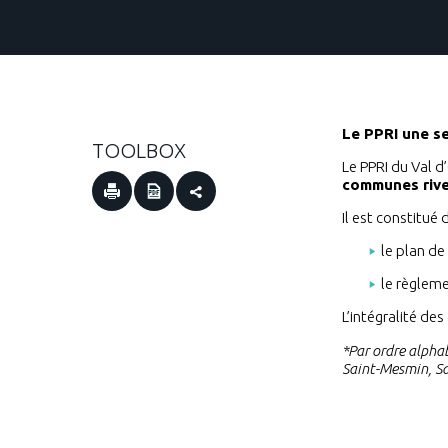
Le PPRI une se
TOOLBOX
Le PPRI du Val 
communes river
Il est constitué
le plan d
le règlem
L’intégralité de
*Par ordre alphab
Saint-Mesmin, Sa