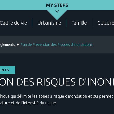
MY STEPS
Cadre de vie
Urbanisme
Famille
Cultur
règlements
Plan de Prévention des Risques d'Inondations
CENSUS
ELECTIONS
CERTIFICATIONS
MENTS
ON DES RISQUES D'INO
ique qui délimite les zones à risque d’inondation et qui permet
ure et de l’intensité du risque.
FAMILY
LIVING ENVIRONMENT
CONTACT