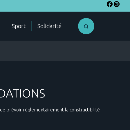
e
Sport
Solidarité
Access my
NDATIONS
citizen
account
 de prévoir réglementairement la constructibilité