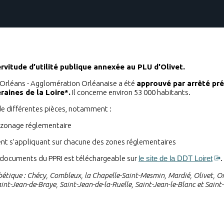
rvitude d’utilité publique annexée au PLU d'Olivet.
d’Orléans - Agglomération Orléanaise a été
approuvé par arrêté pré
aines de la Loire*.
Il concerne environ 53 000 habitants.
 de différentes pièces, notamment :
e zonage réglementaire
ent s’appliquant sur chacune des zones réglementaires
s documents du PPRI est téléchargeable sur
le site de la DDT Loiret
.
étique : Chécy, Combleux, la Chapelle-Saint-Mesmin, Mardié, Olivet, Orlé
int-Jean-de-Braye, Saint-Jean-de-la-Ruelle, Saint-Jean-le-Blanc et Saint