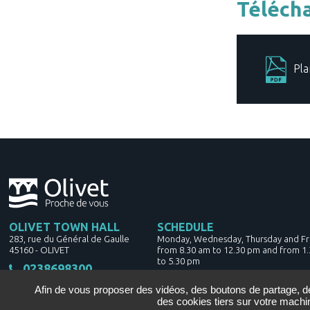
Télécha
Pla
OLIVET TOWN HALL
SCHEDULE
283, rue du Général de Gaulle
Monday, Wednesday, Thursday and Fr
45160
-
OLIVET
from 8.30 am to 12.30 pm and from 1
to 5.30 pm
0238698300
Tuesday from 10h - 12h30 and from 13
17h30
Afin de vous proposer des vidéos, des boutons de partage, 
CONTACT US
Saturday from 9h - 12h
des cookies tiers sur votre machi