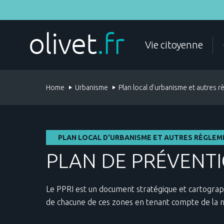
Skip
to
main
content
MY STEPS
Vie citoyenne
Home
Urbanisme
Plan local d'urbanisme et autres 
CIVIL STATUS
IDENTITY DOCUMENTS
PLAN LOCAL D'URBANISME ET AUTRES RÈGLE
PLAN DE PRÉVENTI
Le PPRI est un document stratégique et cartograph
de chacune de ces zones en tenant compte de la nat
VEHICLES
ASSOCIATIONS