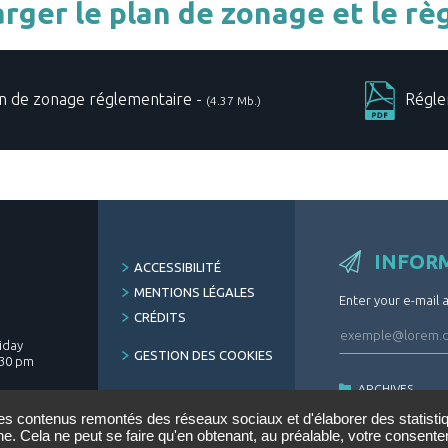
rger le plan de zonage et le r
n de zonage réglementaire -
Régle
(4.37 Mb.)
INFOR
FOOTER
ACCESSIBILITÉ
MENU
MENTIONS LÉGALES
Enter your e-mail 
CRÉDITS
iday
GESTION DES COOKIES
.30 pm
ARCHIVES
h30 -
DÉSINSCRIRE
des contenus remontés des réseaux sociaux et d'élaborer des statist
ne. Cela ne peut se faire qu'en obtenant, au préalable, votre consen