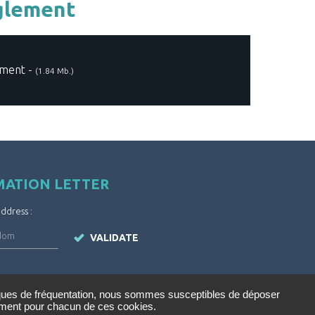
èglement
ment -
(1.84 Mb.)
MATION LETTER
address :
VALIDATE
iques de fréquentation, nous sommes susceptibles de déposer
tement pour chacun de ces cookies.