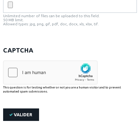
Unlimited number of files can be uploaded to this field.
50 MB limit.
Allowed types: jpg, png, gif, pdf, doc, docx, xls, xlsx, tif.
CAPTCHA
This question is for testing whether or not you are a human visitor and to prevent
automated spam submissions.
VALIDER