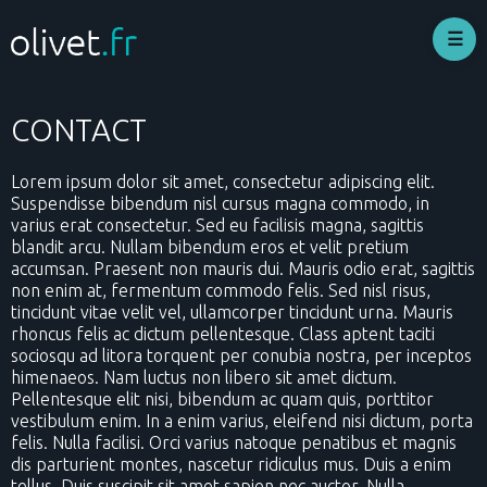
Skip
to
main
content
CONTACT
Lorem ipsum dolor sit amet, consectetur adipiscing elit.
Suspendisse bibendum nisl cursus magna commodo, in
varius erat consectetur. Sed eu facilisis magna, sagittis
blandit arcu. Nullam bibendum eros et velit pretium
accumsan. Praesent non mauris dui. Mauris odio erat, sagittis
non enim at, fermentum commodo felis. Sed nisl risus,
tincidunt vitae velit vel, ullamcorper tincidunt urna. Mauris
rhoncus felis ac dictum pellentesque. Class aptent taciti
sociosqu ad litora torquent per conubia nostra, per inceptos
himenaeos. Nam luctus non libero sit amet dictum.
Pellentesque elit nisi, bibendum ac quam quis, porttitor
vestibulum enim. In a enim varius, eleifend nisi dictum, porta
felis. Nulla facilisi. Orci varius natoque penatibus et magnis
dis parturient montes, nascetur ridiculus mus. Duis a enim
tellus. Duis suscipit sit amet sapien nec auctor. Nulla