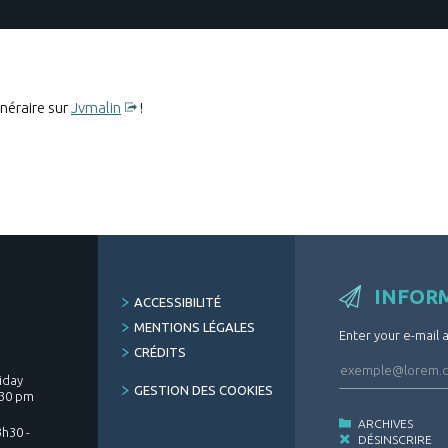
inéraire sur
Jvmalin
!
INFOR
FOOTER
ACCESSIBILITÉ
MENU
MENTIONS LÉGALES
Enter your e-mail 
CRÉDITS
iday
GESTION DES COOKIES
.30 pm
ARCHIVES
h30 -
DÉSINSCRIRE