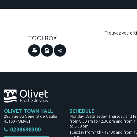
Trouvez votre it
TOOLBOX
OLIVET TOWN HALL
SCHEDULE
283, rue du Général de Gaulle
Monday, Wednesday, Thursday and Fr
45160
-
OLIVET
from 8.30 am to 12.30 pm and from 1
to 5.30 pm
0238698300
Tuesday from 10h - 12h30 and from 13
17h30