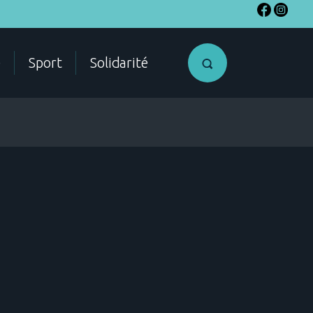
e
Sport
Solidarité
Access my
citizen
account