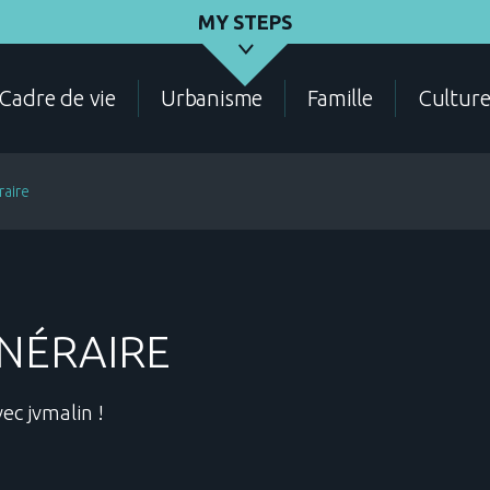
MY STEPS
Cadre de vie
Urbanisme
Famille
Cultur
raire
CENSUS
ELECTIONS
CERTIFICATIONS
INÉRAIRE
vec jvmalin !
FAMILY
LIVING ENVIRONMENT
CONTACT