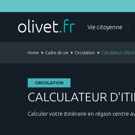
Skip
to
main
content
MY STEPS
Vie citoyenne
Home
Cadre de vie
Circulation
Calculateur d'itiné
CIVIL STATUS
IDENTITY DOCUMENTS
CIRCULATION
CALCULATEUR D'IT
Calculer votre itinéraire en région centre a
VEHICLES
ASSOCIATIONS