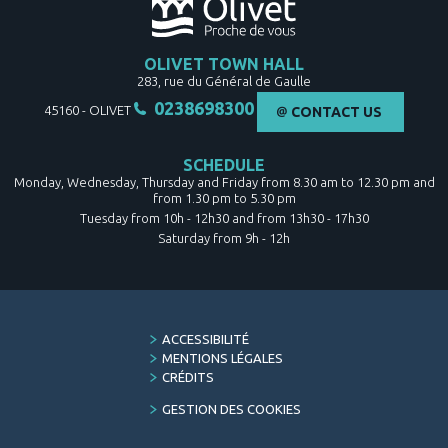
OLIVET TOWN HALL
283, rue du Général de Gaulle
0238698300
45160
-
OLIVET
CONTACT US
SCHEDULE
Monday, Wednesday, Thursday and Friday from 8.30 am to 12.30 pm and
from 1.30 pm to 5.30 pm
Tuesday from 10h - 12h30 and from 13h30 - 17h30
Saturday from 9h - 12h
FOOTER
ACCESSIBILITÉ
MENU
MENTIONS LÉGALES
CRÉDITS
GESTION DES COOKIES