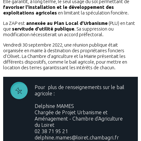
Elle garantit, à long terme, le seul usage du sol permettant de
favoriser l’installation et le développement des
exploitations agricoles
en limitant la spéculation foncière.
La ZAP est
annexée au Plan Local d’Urbanisme
(PLU) en tant
que
servitude d’utilité publique
. Sa suppression ou
modification nécessiterait un accord préfectoral.
Vendredi 30 septembre 2022, une réunion publique était
organisée en mairie à destination des propriétaires fonciers
d'Olivet. La Chambre d'agriculture et la Mairie présentait les
différents dispositifs, comme le bail agricole, pour mettre en
location des terres garantissant les intérêts de chacun.
Pour plus de renseignements sur le bail
agricole :
Delphine MAMES
Chargée de Projet Urbanisme et
Aménagement - Chambre d'Agriculture
du Loiret
02 38 71 95 21
delphine.mames@loiret.chambagri.fr