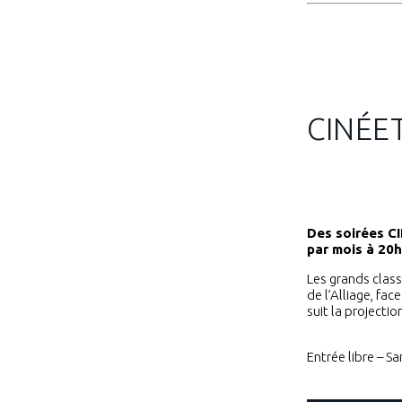
CINÉE
Des soirées CI
par mois à 20h
Les grands class
de l’Alliage, fa
suit la projecti
Entrée libre – S