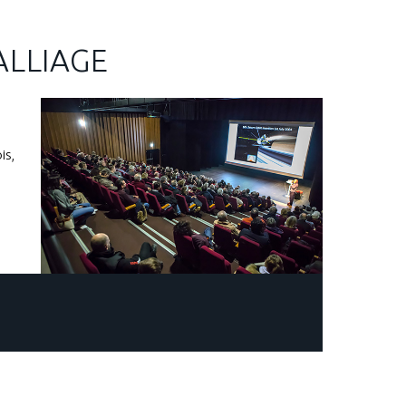
ALLIAGE
i
is,