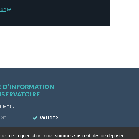
ion
E D'INFORMATION
NSERVATOIRE
e e-mail :
VALIDER
iques de fréquentation, nous sommes susceptibles de déposer