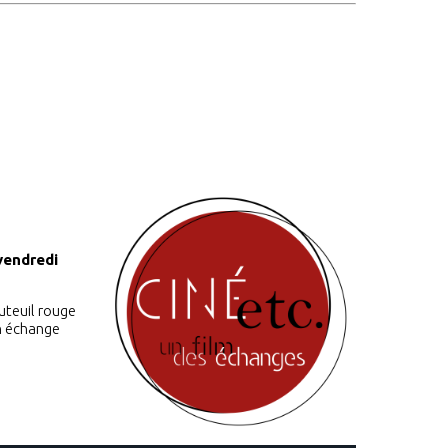
vendredi
uteuil rouge
un échange