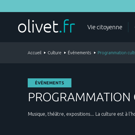
Aller
au
contenu
principal
MES DÉMARCHES
Vie citoyenne
Accueil
Culture
Événements
Programmation cult
ÉTAT CIVIL
DOCUMENTS D'IDENTITÉ
ÉVÉNEMENTS
PROGRAMMATION 
Musique, théâtre, expositions... La culture est à l'
POLICE
FAMILLE