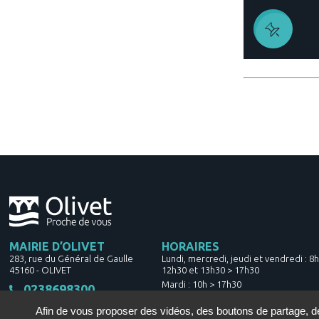
MAIRIE D’OLIVET
HORAIRES
283, rue du Général de Gaulle
Lundi, mercredi, jeudi et vendredi : 8
45160
-
OLIVET
12h30 et 13h30 > 17h30
Mardi : 10h > 17h30
0238698300
Samedi : 8h30 > 12h30
Afin de vous proposer des vidéos, des boutons de partage, 