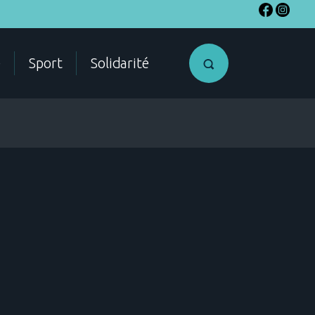
e
Sport
Solidarité
SME
Accéder a
mon compte
citoyen
ES