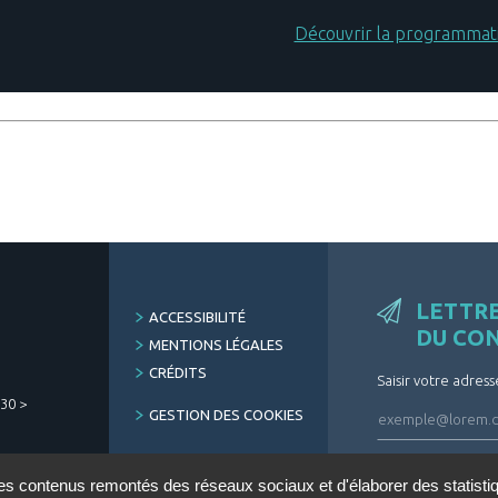
Découvrir la programmat
LETTR
FOOTER
ACCESSIBILITÉ
DU CO
MENU
MENTIONS LÉGALES
CRÉDITS
Saisir votre adress
h30 >
GESTION DES COOKIES
ARCHIVES
des contenus remontés des réseaux sociaux et d'élaborer des statist
DÉSINSCRIRE