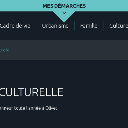
MES DÉMARCHES
Cadre de vie
Urbanisme
Famille
Cultur
urelle
ASSOCIATIONS
ÉLECTIONS - RECENSEMENT
DEMANDES D'URBANI
CULTURELLE
honneur toute l'année à Olivet.
CADRE DE VIE
CONTACT
ANNUAIRE DES SERVIC