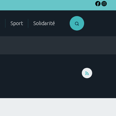
e
Sport
Solidarité
SME
Accéder a
mon compte
citoyen
ES