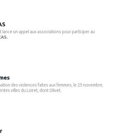
AS
et lance un appel aux associations pour participer au
CAS.
mmes
ination des violences faites aux femmes, le 25 novembre,
s villes du Loiret, dont Olivet.
r