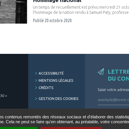
Un temps de recueillement est prévu mercredi 21 octobr
l'hommage de la nation rendu à Samuel Paty, professeu
Publié
20 octobre 2020
LETTR
FOOTER
ACCESSIBILITÉ
DU CO
MENU
MENTIONS LÉGALES
CRÉDITS
Saisir votre adress
h30 >
GESTION DES COOKIES
ARCHIVES
des contenus remontés des réseaux sociaux et d'élaborer des statist
DÉSINSCRIRE
ne. Cela ne peut se faire qu'en obtenant, au préalable, votre consen