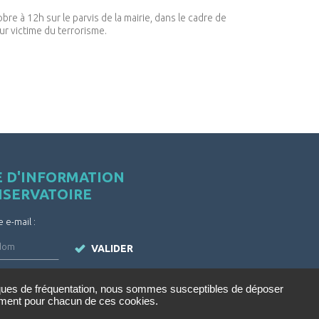
e à 12h sur le parvis de la mairie, dans le cadre de
r victime du terrorisme.
E D'INFORMATION
NSERVATOIRE
e e-mail :
VALIDER
iques de fréquentation, nous sommes susceptibles de déposer
tement pour chacun de ces cookies.