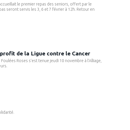
ccueillait le premier repas des seniors, offert par le
s seront servis les 3, 6 et 7 février à 12h. Retour en
profit de la Ligue contre le Cancer
 Foulées Roses s’est tenue jeudi 10 novembre à l’Alliage,
eurs.
lidarité.