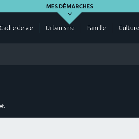
MES DÉMARCHES
Cadre de vie
Urbanisme
Famille
Cultur
ASSOCIATIONS
ÉLECTIONS - RECENSEMENT
DEMANDES D'URBANI
et.
CADRE DE VIE
CONTACT
ANNUAIRE DES SERVIC