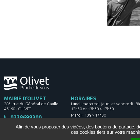
MAIRIE D’OLIVET
HORAIRES
283, rue du Général de Gaulle
Lundi, mercredi, jeudi et vendredi : 8
45160
-
OLIVET
12h30 et 13h30 > 17h30
Mardi : 10h > 17h30
0238698300
Samedi : 8h30 > 12h30
Afin de vous proposer des vidéos, des boutons de partage, 
CONTACTEZ-NOUS
des cookies tiers sur votre machi