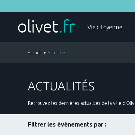
Aller
au
contenu
principal
MES DÉMARCHES
Vie citoyenne
Accueil
Actualités
ÉTAT CIVIL
DOCUMENTS D'IDENTITÉ
ACTUALITÉS
Retrouvez les dernières actualités de la ville d'Oliv
POLICE
FAMILLE
Filtrer les événements par :