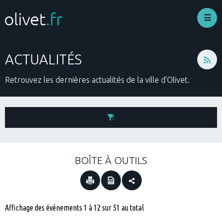
Aller
au
contenu
principal
ACTUALITÉS
Retrouvez les dernières actualités de la ville d'Olivet.
Filtrer les événements par :
BOÎTE À OUTILS
Thématique:
Date de publication:
Affichage des événements 1 à 12 sur 51 au total