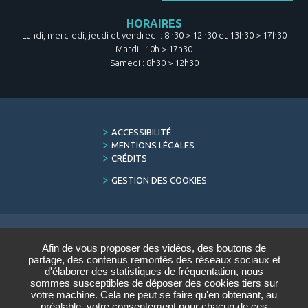
HORAIRES
Lundi, mercredi, jeudi et vendredi : 8h30 > 12h30 et 13h30 > 17h30
Mardi : 10h > 17h30
Samedi : 8h30 > 12h30
FOOTER
ACCESSIBILITÉ
MENU
MENTIONS LÉGALES
CRÉDITS
GESTION DES COOKIES
Afin de vous proposer des vidéos, des boutons de
LETTRE D'INFORMATION
partage, des contenus remontés des réseaux sociaux et
DU CONSERVATOIRE
d'élaborer des statistiques de fréquentation, nous
sommes susceptibles de déposer des cookies tiers sur
Saisir votre adresse e-mail :
votre machine. Cela ne peut se faire qu'en obtenant, au
préalable, votre consentement pour chacun de ces