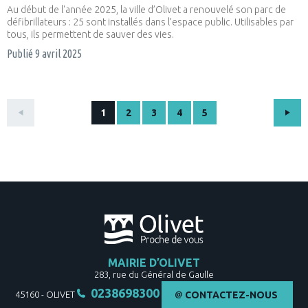
Au début de l'année 2025, la ville d’Olivet a renouvelé son parc de
défibrillateurs : 25 sont installés dans l’espace public. Utilisables par
tous, ils permettent de sauver des vies.
Publié
9 avril 2025
Pagination
1
2
3
4
5
PAGE
PAGE
PAGE
PAGE
MAIRIE D’OLIVET
283, rue du Général de Gaulle
0238698300
45160
-
OLIVET
CONTACTEZ-NOUS