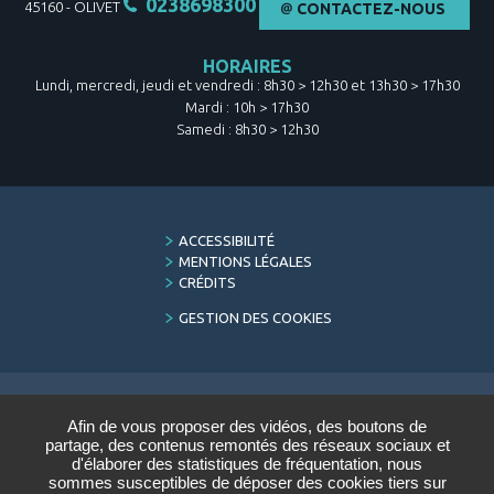
0238698300
45160
-
OLIVET
CONTACTEZ-NOUS
HORAIRES
Lundi, mercredi, jeudi et vendredi : 8h30 > 12h30 et 13h30 > 17h30
Mardi : 10h > 17h30
Samedi : 8h30 > 12h30
FOOTER
ACCESSIBILITÉ
MENU
MENTIONS LÉGALES
CRÉDITS
GESTION DES COOKIES
Afin de vous proposer des vidéos, des boutons de
LETTRE D'INFORMATION
partage, des contenus remontés des réseaux sociaux et
DU CONSERVATOIRE
d'élaborer des statistiques de fréquentation, nous
sommes susceptibles de déposer des cookies tiers sur