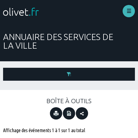
Aller
au
contenu
principal
ANNUAIRE DES SERVICES DE
LA VILLE
Filtrer les annuaires par :
BOÎTE À OUTILS
Mot(s) clé(s) :
Thématique:
Affichage des événements 1 à 1 sur 1 au total