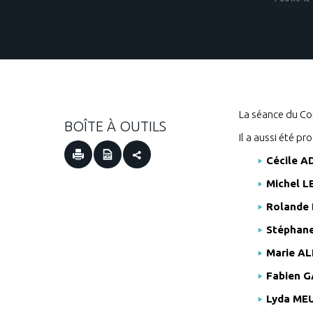
La séance du Con
BOÎTE À OUTILS
Il a aussi été p
Cécile A
Michel 
Rolande
Stéphan
Marie AL
Fabien G
Lyda MEU