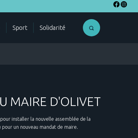
e
Sport
Solidarité
SME
Accéder a
U MAIRE D'OLIVET
mon compte
citoyen
e pour installer la nouvelle assemblée de la
ES
lu pour un nouveau mandat de maire.