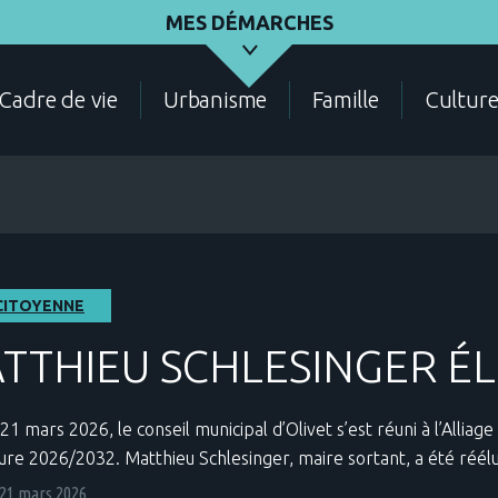
MES DÉMARCHES
Cadre de vie
Urbanisme
Famille
Cultur
ASSOCIATIONS
ÉLECTIONS - RECENSEMENT
DEMANDES D'URBANI
 CITOYENNE
TTHIEU SCHLESINGER ÉL
1 mars 2026, le conseil municipal d’Olivet s’est réuni à l’Alliag
CADRE DE VIE
CONTACT
ANNUAIRE DES SERVIC
re 2026/2032. Matthieu Schlesinger, maire sortant, a été réé
21 mars 2026