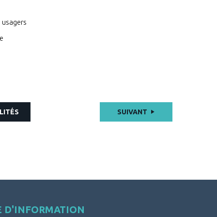
s usagers
le
LITÉS
SUIVANT
E D'INFORMATION