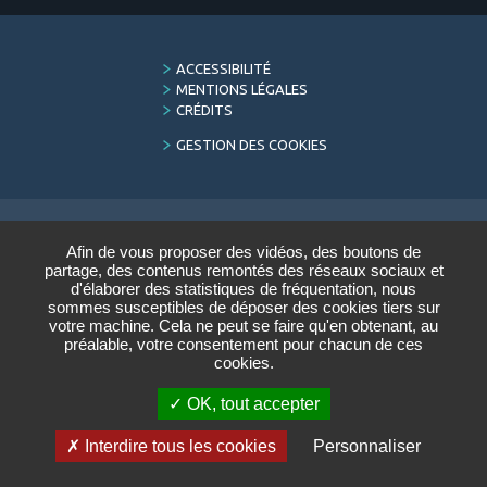
FOOTER
ACCESSIBILITÉ
MENU
MENTIONS LÉGALES
CRÉDITS
GESTION DES COOKIES
Afin de vous proposer des vidéos, des boutons de
LETTRE D'INFORMATION
partage, des contenus remontés des réseaux sociaux et
DU CONSERVATOIRE
d'élaborer des statistiques de fréquentation, nous
sommes susceptibles de déposer des cookies tiers sur
Saisir votre adresse e-mail :
votre machine. Cela ne peut se faire qu'en obtenant, au
préalable, votre consentement pour chacun de ces
cookies.
VALIDER
OK, tout accepter
ARCHIVES
DÉSINSCRIRE
Interdire tous les cookies
Personnaliser
Réalisation
STRATIS