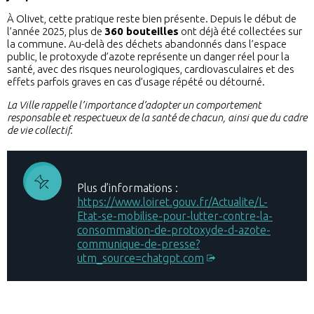
À Olivet, cette pratique reste bien présente. Depuis le début de
l’année 2025, plus de
360 bouteilles
ont déjà été collectées sur
la commune. Au-delà des déchets abandonnés dans l’espace
public, le protoxyde d’azote représente un danger réel pour la
santé, avec des risques neurologiques, cardiovasculaires et des
effets parfois graves en cas d’usage répété ou détourné.
La Ville rappelle l’importance d’adopter un comportement
responsable et respectueux de la santé de chacun, ainsi que du cadre
de vie collectif.
Plus d’informations :
https://www.loiret.gouv.fr/Actualite/L-
Etat-se-mobilise-pour-lutter-contre-la-
consommation-de-protoxyde-d-azote-
communique-de-presse?
utm_source=chatgpt.com