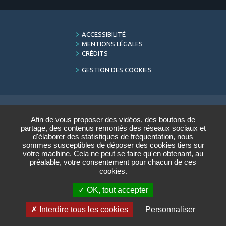
FOOTER
ACCESSIBILITÉ
MENU
MENTIONS LÉGALES
CRÉDITS
GESTION DES COOKIES
Afin de vous proposer des vidéos, des boutons de
LETTRE D'INFORMATION
partage, des contenus remontés des réseaux sociaux et
DU CONSERVATOIRE
d'élaborer des statistiques de fréquentation, nous
sommes susceptibles de déposer des cookies tiers sur
Saisir votre adresse e-mail :
votre machine. Cela ne peut se faire qu'en obtenant, au
préalable, votre consentement pour chacun de ces
cookies.
VALIDER
OK, tout accepter
ARCHIVES
DÉSINSCRIRE
Interdire tous les cookies
Personnaliser
Réalisation
STRATIS