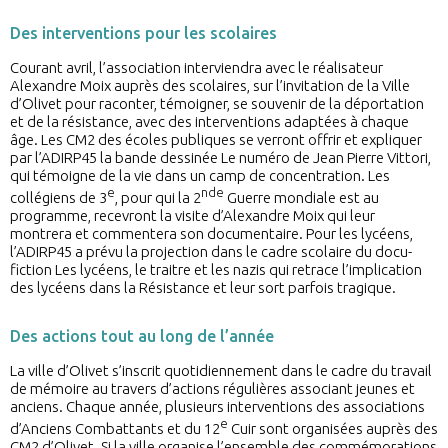
Des interventions pour les scolaires
Courant avril, l’association interviendra avec le réalisateur
Alexandre Moix auprès des scolaires, sur l’invitation de la Ville
d’Olivet pour raconter, témoigner, se souvenir de la déportation
et de la résistance, avec des interventions adaptées à chaque
âge. Les CM2 des écoles publiques se verront offrir et expliquer
par l’ADIRP45 la bande dessinée Le numéro de Jean Pierre Vittori,
qui témoigne de la vie dans un camp de concentration. Les
e
nde
collégiens de 3
, pour qui la 2
Guerre mondiale est au
programme, recevront la visite d’Alexandre Moix qui leur
montrera et commentera son documentaire. Pour les lycéens,
l’ADIRP45 a prévu la projection dans le cadre scolaire du docu-
fiction Les lycéens, le traitre et les nazis qui retrace l’implication
des lycéens dans la Résistance et leur sort parfois tragique.
Des actions tout au long de l’année
La ville d’Olivet s’inscrit quotidiennement dans le cadre du travail
de mémoire au travers d’actions régulières associant jeunes et
anciens. Chaque année, plusieurs interventions des associations
e
d’Anciens Combattants et du 12
Cuir sont organisées auprès des
CM2 d’Olivet. Si la ville organise l’ensemble des commémorations