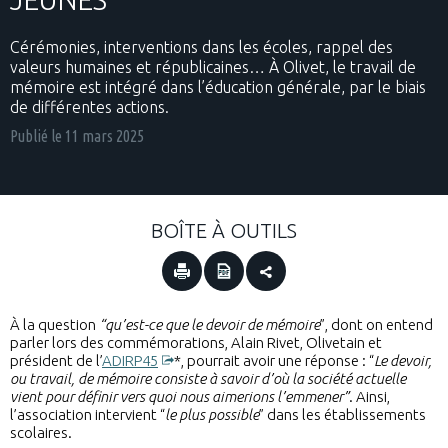
Cérémonies, interventions dans les écoles, rappel des
valeurs humaines et républicaines… À Olivet, le travail de
mémoire est intégré dans l’éducation générale, par le biais
de différentes actions.
Publié le
11 mars 2025
BOÎTE À OUTILS
À la question
“qu’est-ce que le devoir de mémoire
”, dont on entend
parler lors des commémorations, Alain Rivet, Olivetain et
président de l’
ADIRP45
*, pourrait avoir une réponse : “
Le devoir,
ou travail, de mémoire consiste à savoir d’où la société actuelle
vient pour définir vers quoi nous aimerions l’emmener”
. Ainsi,
l’association intervient “
le plus possible
” dans les établissements
scolaires.