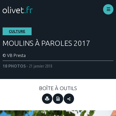
Aller
au
contenu
principal
CULTURE
MOULINS À PAROLES 2017
© VB Presta
18 PHOTOS
21 janvier 2018
BOÎTE À OUTILS