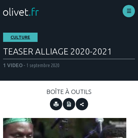
Aller
au
contenu
principal
CULTURE
TEASER ALLIAGE 2020-2021
1 VIDEO
1 septembre 2020
BOÎTE À OUTILS