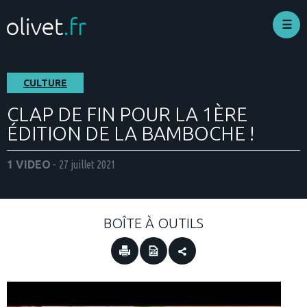
Aller
au
contenu
principal
CULTURE
CLAP DE FIN POUR LA 1ÈRE
ÉDITION DE LA BAMBOCHE !
1 VIDEO
27 juillet 2021
BOÎTE À OUTILS