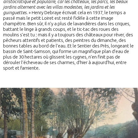
aristocratique et populaire, car les châteaux, les parcs, les beaux
jardins alternent avec les villas modestes, les jardins et les
guinguettes.
» Henry Debraye écrivait cela en 1937, le temps a
passé mais le petit Loiret est resté fidèle à cette image
champêtre. Bien sûr, il n’y a plus de lavandières dans les criques,
battant le linge à grands coups, et le tic-tac des roues des
moulins s’est tu ; mais il y a toujours des châteaux pour rêver, des
pêcheurs attentifs et patients, des peintres du dimanche, des
bonnes tables au bord de l’eau. Et le Sentier des Près, longeant le
bassin de Saint-Samson, qui forme un magnifique plan d’eau de
plus de 30 hectares où glissent les cygnes, n’en finit pas de
dérouler l’écheveau de ses charmes, d’hier à aujourd’hui, entre
sport et farniente.