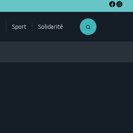
e
Sport
Solidarité
SME
Accéder a
mon compte
citoyen
ES