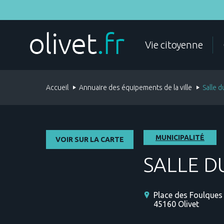
Aller
au
contenu
principal
MES DÉMARCHES
Vie citoyenne
Accueil
Annuaire des équipements de la ville
Salle d
ÉTAT CIVIL
DOCUMENTS D'IDENTITÉ
MUNICIPALITÉ
VOIR SUR LA CARTE
SALLE D
Place des Foulques
45160
Olivet
POLICE
FAMILLE