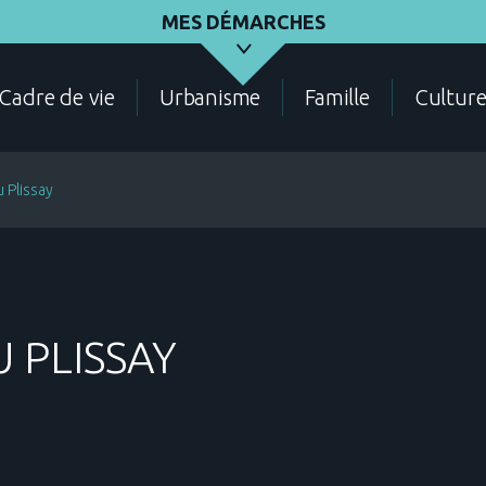
MES DÉMARCHES
Cadre de vie
Urbanisme
Famille
Cultur
u Plissay
ASSOCIATIONS
ÉLECTIONS - RECENSEMENT
DEMANDES D'URBANI
U PLISSAY
CADRE DE VIE
CONTACT
ANNUAIRE DES SERVIC