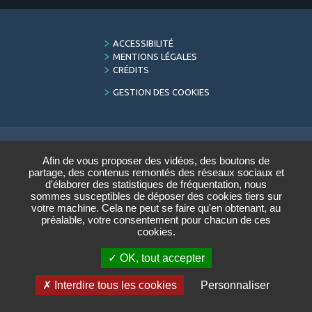
FOOTER
ACCESSIBILITÉ
MENU
MENTIONS LÉGALES
CRÉDITS
GESTION DES COOKIES
Afin de vous proposer des vidéos, des boutons de
LETTRE D'INFORMATION
partage, des contenus remontés des réseaux sociaux et
DU CONSERVATOIRE
d'élaborer des statistiques de fréquentation, nous
sommes susceptibles de déposer des cookies tiers sur
Saisir votre adresse e-mail :
votre machine. Cela ne peut se faire qu'en obtenant, au
préalable, votre consentement pour chacun de ces
cookies.
VALIDER
OK, tout accepter
ARCHIVES
DÉSINSCRIRE
Interdire tous les cookies
Personnaliser
Réalisation
STRATIS