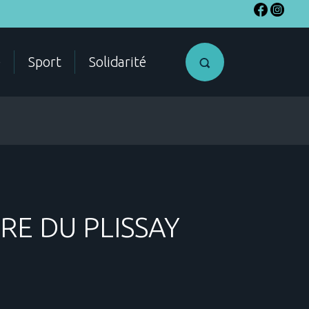
e
Sport
Solidarité
SME
Accéder a
RE DU PLISSAY
mon compte
citoyen
ES