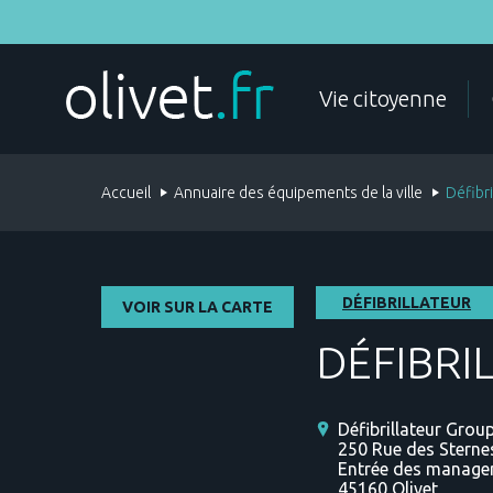
Aller
au
contenu
principal
MES DÉMARCHES
Vie citoyenne
Accueil
Annuaire des équipements de la ville
Défibri
ÉTAT CIVIL
DOCUMENTS D'IDENTITÉ
DÉFIBRILLATEUR
VOIR SUR LA CARTE
DÉFIBRI
Défibrillateur Group
250 Rue des Sterne
POLICE
FAMILLE
Entrée des manager
45160
Olivet