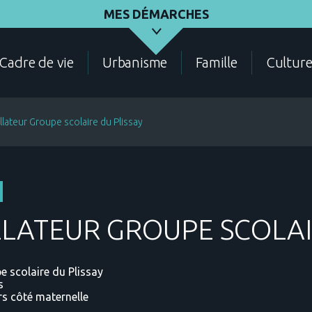
MES DÉMARCHES
Cadre de vie
Urbanisme
Famille
Cultur
llateur Groupe scolaire du Plissay
ASSOCIATIONS
ÉLECTIONS - RECENSEMENT
DEMANDES D'URBANI
LLATEUR GROUPE SCOLAI
e scolaire du Plissay
s
CADRE DE VIE
CONTACT
ANNUAIRE DES SERVIC
s côté maternelle