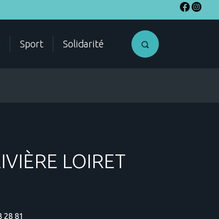
e
Sport
Solidarité
SME
Accéder a
IVIÈRE LOIRET
mon compte
citoyen
ES
8 28 81