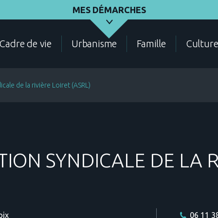
MES DÉMARCHES
Cadre de vie
Urbanisme
Famille
Cultur
cale de la rivière Loiret (ASRL)
ASSOCIATIONS
ÉLECTIONS - RECENSEMENT
DEMANDES D'URBANI
TION SYNDICALE DE LA R
CADRE DE VIE
CONTACT
ANNUAIRE DES SERVIC
oix
06 11 3