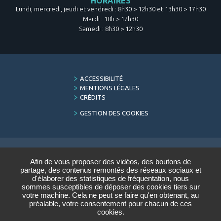
HORAIRES
Lundi, mercredi, jeudi et vendredi : 8h30 > 12h30 et 13h30 > 17h30
Mardi : 10h > 17h30
Samedi : 8h30 > 12h30
FOOTER
ACCESSIBILITÉ
MENU
MENTIONS LÉGALES
CRÉDITS
GESTION DES COOKIES
Afin de vous proposer des vidéos, des boutons de
LETTRE D'INFORMATION
partage, des contenus remontés des réseaux sociaux et
DU CONSERVATOIRE
d'élaborer des statistiques de fréquentation, nous
sommes susceptibles de déposer des cookies tiers sur
Saisir votre adresse e-mail :
votre machine. Cela ne peut se faire qu'en obtenant, au
préalable, votre consentement pour chacun de ces
cookies.
VALIDER