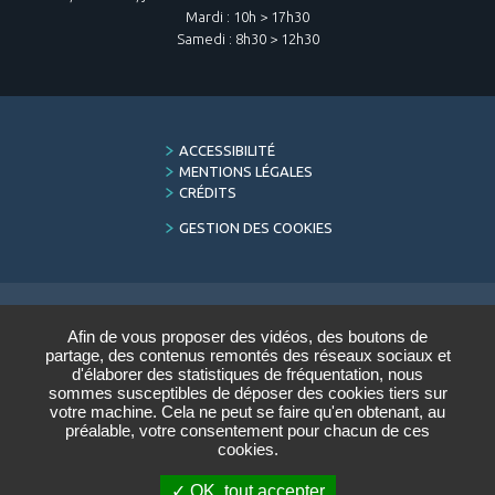
Mardi : 10h > 17h30
Samedi : 8h30 > 12h30
FOOTER
ACCESSIBILITÉ
MENU
MENTIONS LÉGALES
CRÉDITS
GESTION DES COOKIES
Afin de vous proposer des vidéos, des boutons de
LETTRE D'INFORMATION
partage, des contenus remontés des réseaux sociaux et
DU CONSERVATOIRE
d'élaborer des statistiques de fréquentation, nous
sommes susceptibles de déposer des cookies tiers sur
Saisir votre adresse e-mail :
votre machine. Cela ne peut se faire qu'en obtenant, au
préalable, votre consentement pour chacun de ces
cookies.
VALIDER
OK, tout accepter