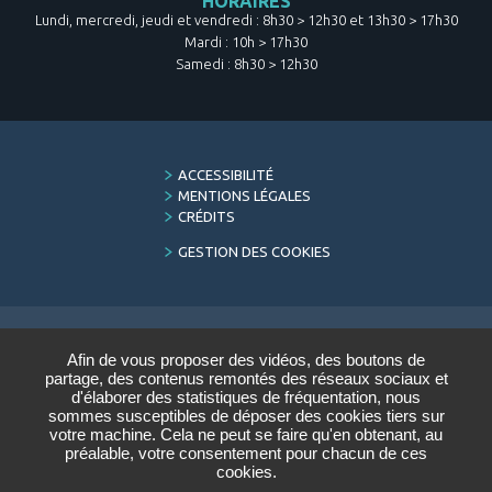
HORAIRES
Lundi, mercredi, jeudi et vendredi : 8h30 > 12h30 et 13h30 > 17h30
Mardi : 10h > 17h30
Samedi : 8h30 > 12h30
FOOTER
ACCESSIBILITÉ
MENU
MENTIONS LÉGALES
CRÉDITS
GESTION DES COOKIES
Afin de vous proposer des vidéos, des boutons de
LETTRE D'INFORMATION
partage, des contenus remontés des réseaux sociaux et
DU CONSERVATOIRE
d'élaborer des statistiques de fréquentation, nous
sommes susceptibles de déposer des cookies tiers sur
Saisir votre adresse e-mail :
votre machine. Cela ne peut se faire qu'en obtenant, au
préalable, votre consentement pour chacun de ces
cookies.
VALIDER