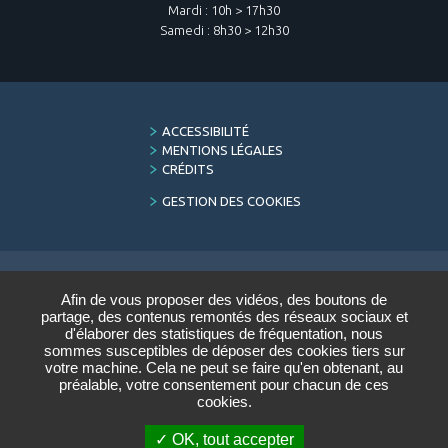
Mardi : 10h > 17h30
Samedi : 8h30 > 12h30
FOOTER
ACCESSIBILITÉ
MENU
MENTIONS LÉGALES
CRÉDITS
GESTION DES COOKIES
Afin de vous proposer des vidéos, des boutons de
LETTRE D'INFORMATION
partage, des contenus remontés des réseaux sociaux et
DU CONSERVATOIRE
d'élaborer des statistiques de fréquentation, nous
sommes susceptibles de déposer des cookies tiers sur
Saisir votre adresse e-mail :
votre machine. Cela ne peut se faire qu'en obtenant, au
préalable, votre consentement pour chacun de ces
cookies.
VALIDER
OK, tout accepter