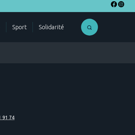
e
Sport
Solidarité
SME
Accéder a
mon compte
citoyen
1 91 74
ES