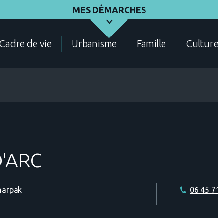
MES DÉMARCHES
Cadre de vie
Urbanisme
Famille
Cultur
ASSOCIATIONS
ÉLECTIONS - RECENSEMENT
DEMANDES D'URBANI
'ARC
harpak
06 45 7
CADRE DE VIE
CONTACT
ANNUAIRE DES SERVIC