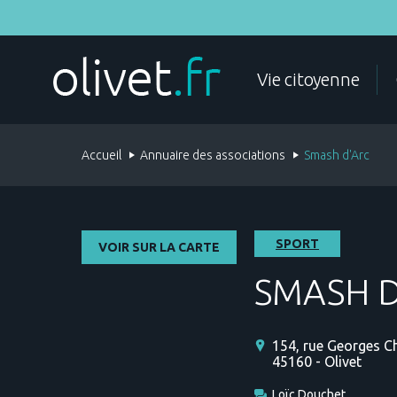
Aller
au
contenu
principal
MES DÉMARCHES
Vie citoyenne
Accueil
Annuaire des associations
Smash d'Arc
ÉTAT CIVIL
DOCUMENTS D'IDENTITÉ
SPORT
VOIR SUR LA CARTE
SMASH D
154, rue Georges C
45160 - Olivet
POLICE
FAMILLE
Loïc Douchet