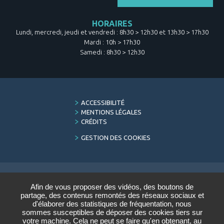
HORAIRES
Lundi, mercredi, jeudi et vendredi : 8h30 > 12h30 et 13h30 > 17h30
Mardi : 10h > 17h30
Samedi : 8h30 > 12h30
FOOTER
ACCESSIBILITÉ
MENU
MENTIONS LÉGALES
CRÉDITS
GESTION DES COOKIES
Afin de vous proposer des vidéos, des boutons de
LETTRE D'INFORMATION
partage, des contenus remontés des réseaux sociaux et
DU CONSERVATOIRE
d'élaborer des statistiques de fréquentation, nous
sommes susceptibles de déposer des cookies tiers sur
Saisir votre adresse e-mail :
votre machine. Cela ne peut se faire qu'en obtenant, au