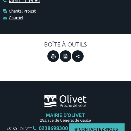
06 61 11 94 94
Chantal Proust
Courriel
BOÎTE À OUTILS
MAIRIE D’OLIVET
283, rue du Général de Gaulle
0238698300
45160
-
OLIVET
CONTACTEZ-NOUS