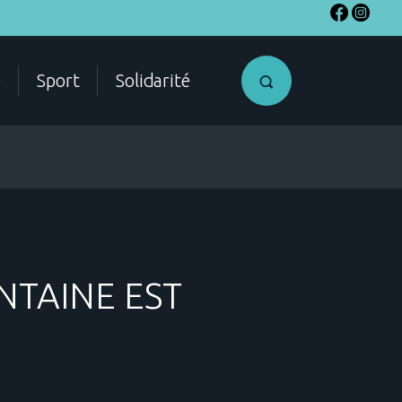
e
Sport
Solidarité
SME
Accéder a
NTAINE EST
mon compte
citoyen
ES