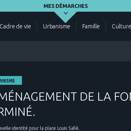
MES DÉMARCHES
Cadre de vie
Urbanisme
Famille
Cultur
ASSOCIATIONS
ÉLECTIONS - RECENSEMENT
DEMANDES D'URBANI
ANISME
AMÉNAGEMENT DE LA FO
RMINÉ.
CADRE DE VIE
CONTACT
ANNUAIRE DES SERVIC
elle identité pour la place Louis Sallé.