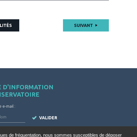
LITÉS
SUIVANT
E D'INFORMATION
NSERVATOIRE
e e-mail :
VALIDER
iques de fréquentation, nous sommes susceptibles de déposer