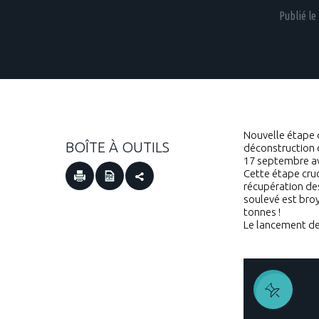
Publié le
Nouvelle étape d
BOÎTE À OUTILS
déconstruction d
17 septembre ave
Cette étape cruc
récupération des
soulevé est broy
tonnes !
Le lancement de 