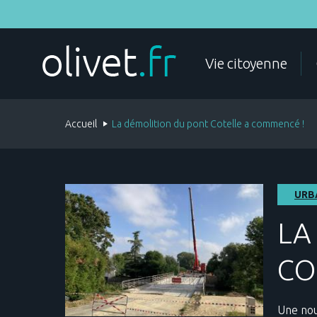
Aller
au
contenu
principal
MES DÉMARCHES
Vie citoyenne
Accueil
La démolition du pont Cotelle a commencé !
ÉTAT CIVIL
DOCUMENTS D'IDENTITÉ
URB
LA
CO
POLICE
FAMILLE
Une nou