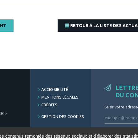
ENT
RETOUR À LA LISTE DES ACTUA
LETTR
FOOTER
ACCESSIBILITÉ
DU CO
MENU
MENTIONS LÉGALES
CRÉDITS
Saisir votre adress
h30 >
GESTION DES COOKIES
ARCHIVES
des contenus remontés des réseaux sociaux et d'élaborer des statist