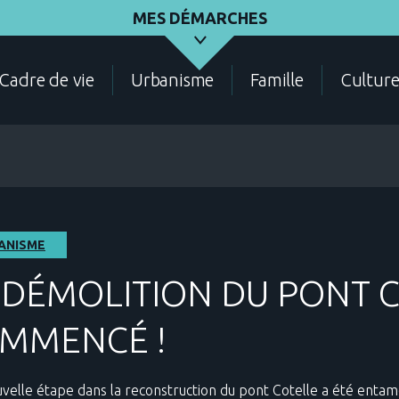
MES DÉMARCHES
Cadre de vie
Urbanisme
Famille
Cultur
ASSOCIATIONS
ÉLECTIONS - RECENSEMENT
DEMANDES D'URBANI
ANISME
 DÉMOLITION DU PONT C
MMENCÉ !
CADRE DE VIE
CONTACT
ANNUAIRE DES SERVIC
velle étape dans la reconstruction du pont Cotelle a été entamé