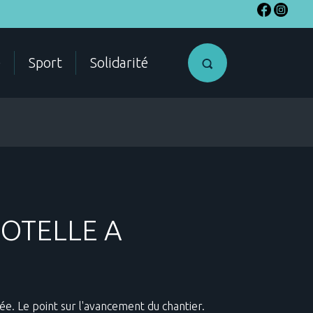
e
Sport
Solidarité
SME
Accéder a
OTELLE A
mon compte
citoyen
ES
e. Le point sur l'avancement du chantier.