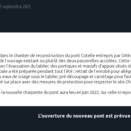
1 septembre 2021
ans le chantier de reconstruction du pont Cotelle entrepris par Orléa
e l'ouvrage existant ou plutôt des deux passerelles accolées. Cette 
c l'évacuation du tablier, des portiques et massifs d'appuis situés dan
iale a été préparée pendant tout l'été : retrait de l'enrobé pour allége
 eaux de sciage sous le tablier, pré-découpage et carottage pour facil
é sur place avec des mesures de protection pour respecter le site.C
la nouvelle charpente du pont aura lieu en juin 2022. Sur celle-ci repos
L'ouverture du nouveau pont est prévue