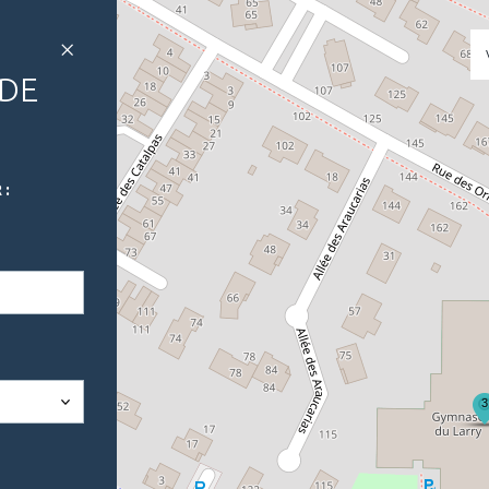
 DE
 :