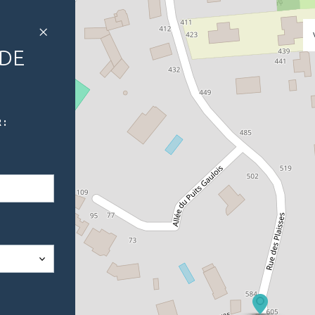
 DE
 :