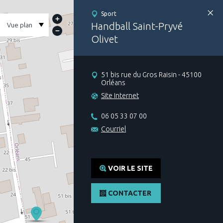
Aller
au
Sport
contenu
+
principal
Handball Saint-Pryvé
−
Olivet
51 bis rue du Gros Raisin - 45100
Orléans
Site Internet
06 05 33 07 00
Courriel
VOIR LE SITE
CONTACTER