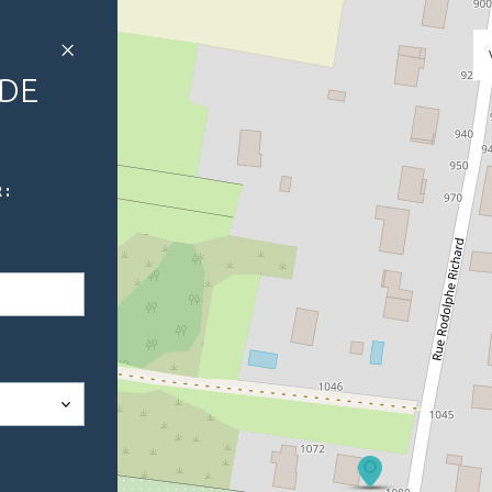
 DE
 :